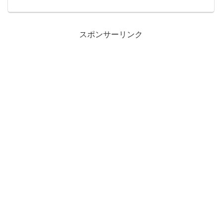
す。国産キットハウスのPANELHOUSE
は、多くのメディアで紹介されました。
雑誌を中心とする紙...
スポンサーリンク