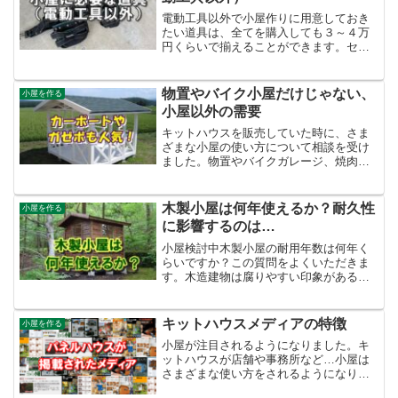
電動工具以外で小屋作りに用意しておき
たい道具は、全てを購入しても３～４万
円くらいで揃えることができます。セル
フビルドに挑戦したいと考えるなら、日
常でも使う道具のあるので、揃えても良
いのではないでしょうか？DIYやリフォー
物置やバイク小屋だけじゃない、
小屋を作る
ムにも使える電動工具は、様々な工具に
小屋以外の需要
使いまわしできるバッテリーが高額で、
購入前にメーカーを決めて検討する必要
キットハウスを販売していた時に、さま
があります。ここでは電動工具以外の紹
ざまな小屋の使い方について相談を受け
介なので、気軽に検討できます。
ました。物置やバイクガレージ、焼肉ハ
ウスなどはご想像できると思います。カ
ーポートやガゼボ、ウッドデッキ付き、
という少し変わった需要もありました。
木製小屋は何年使えるか？耐久性
小屋を作る
これらは「壁が無い建物」...
に影響するのは…
小屋検討中木製小屋の耐用年数は何年く
らいですか？この質問をよくいただきま
す。木造建物は腐りやすい印象があるの
でしょうね…「多少腐っていても使えれ
ば良い」という人もいて、小屋耐用年数
の定義は人それぞれですね。概ね10年以
キットハウスメディアの特徴
小屋を作る
上は小屋としての機能が...
小屋が注目されるようになりました。キ
ットハウスが店舗や事務所など…小屋は
さまざまな使い方をされるようになりま
した。キットハウスは日本製が少ないで