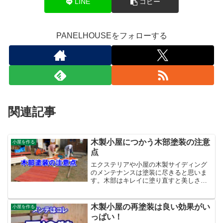
LINE
コピー
PANELHOUSEをフォローする
関連記事
木製小屋につかう木部塗装の注意
小屋を作る
点
エクステリアや小屋の木製サイディング
のメンテナンスは塗装に尽きると思いま
す。木部はキレイに塗り直すと美しさが
よみがえり、耐久性ものびていきます。
まとめて１６Ｌ缶買った方がお得です
か？原色カラーの赤で塗装したい！やっ
木製小屋の再塗装は良い効果がい
小屋を作る
ぱり高価な塗料は長持ちしま...
っぱい！