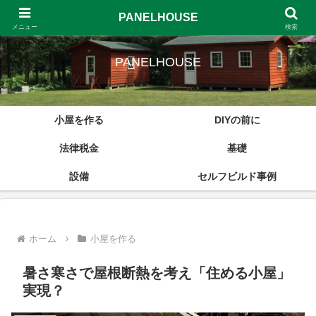
PANELHOUSE
4500棟販売した小屋キットハウスのノウハウ、小屋をDIYする方へ
メニュー
検索
PANELHOUSE
小屋を作る
DIYの前に
法律税金
基礎
設備
セルフビルド事例
ホーム
小屋を作る
暑さ寒さで屋根断熱を考え「住める小屋」
実現？