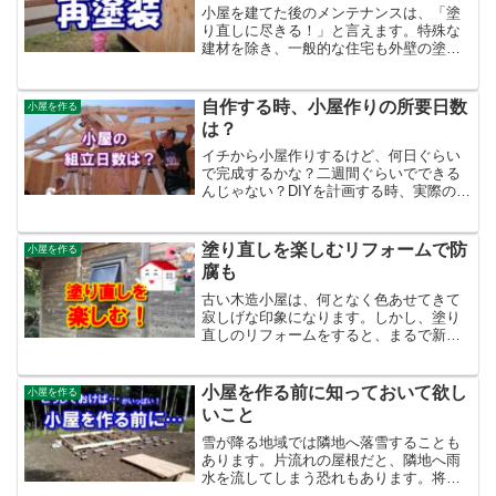
小屋を建てた後のメンテナンスは、「塗
り直しに尽きる！」と言えます。特殊な
建材を除き、一般的な住宅も外壁の塗装
は10年ほどで実施すべきなのです。無垢
の木板であることが多い小屋では、期間
が短いスパンで塗装の塗り直しをするこ
自作する時、小屋作りの所要日数
小屋を作る
とが、小屋を長持ちさせ...
は？
イチから小屋作りするけど、何日ぐらい
で完成するかな？二週間ぐらいでできる
んじゃない？DIYを計画する時、実際の作
業時間がどれくらい必要かを考えなくて
はなりません。いつもは仕事があるの
で、週末の休日だけを利用して作業する
塗り直しを楽しむリフォームで防
小屋を作る
方が多いでしょう。楽し...
腐も
古い木造小屋は、何となく色あせてきて
寂しげな印象になります。しかし、塗り
直しのリフォームをすると、まるで新築
のように印象が変わります。木部塗料の
性能は年々進化しています。防腐持続年
数が長くなり、色数も増えてきました。
小屋を作る前に知っておいて欲し
小屋を作る
扱いが簡単な水性塗料も油...
いこと
雪が降る地域では隣地へ落雪することも
あります。片流れの屋根だと、隣地へ雨
水を流してしまう恐れもあります。将来
的にウッドデッキを取り付けたり、増改