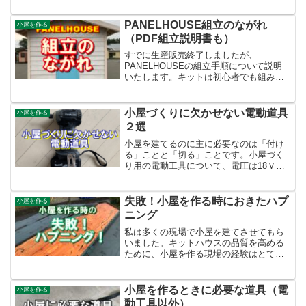
築を考えていく場合は床面の高さが重要
になります。将来的に小屋をどのように
PANELHOUSE組立のながれ
小屋を作る
使っていくのかも含めて、小屋を建てる
（PDF組立説明書も）
前に検討しましょう。
すでに生産販売終了しましたが、
PANELHOUSEの組立手順について説明
いたします。キットは初心者でも組み立
てを楽しめる商品づくりのために、パネ
ル式にして部品単位重量をすべて25kg以
下にするように製作していました。枠材
小屋づくりに欠かせない電動道具
小屋を作る
はツーバイフォー材を...
２選
小屋を建てるのに主に必要なのは「付け
る」ことと「切る」ことです。小屋づく
り用の電動工具について、電圧は18Ｖが
主流ですが、14Ｖだって使えないことは
ありません。電動工具は「バッテリーの
性能や何個付属するか？」で値段が大き
失敗！小屋を作る時におきたハプ
小屋を作る
く変わります。インパクトと比べてバッ
ニング
テリー消耗は大きい電動丸ノコは、バッ
テリー容量に注意が必要です。電動イン
私は多くの現場で小屋を建てさせてもら
パクトドライバーについては、最大締付
いました。キットハウスの品質を高める
けトルクが140(N/m）以上があった方が
ために、小屋を作る現場の経験はとても
良いでしょう。
貴重でした。小屋作りは人里離れた現場
が多いです。ひとたびトラブルが発生す
ると大変です！大幅に予定が狂ったりコ
小屋を作るときに必要な道具（電
小屋を作る
ストが発生します。どんな...
動工具以外）