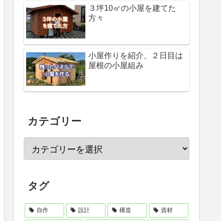
３坪10㎡の小屋を建てた
方々
小屋作りを紹介、２日目は
屋根の小屋組み
カテゴリー
タグ
自作
設計
構造
資材