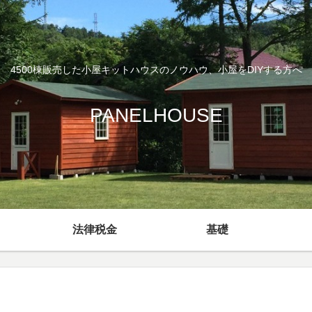
4500棟販売した小屋キットハウスのノウハウ、小屋をDIYする方へ
PANELHOUSE
法律税金
基礎