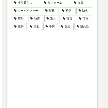
小屋暮らし
リフォーム
物置
ツーバイフォー
屋根
断熱
防火
店舗
地震
道具
積雪
価格
暖房
塗装
冷房
強風
耐久性