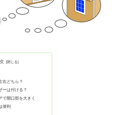
次
左右どちら？
ザーは付ける？
アで開口部を大きく
は便利